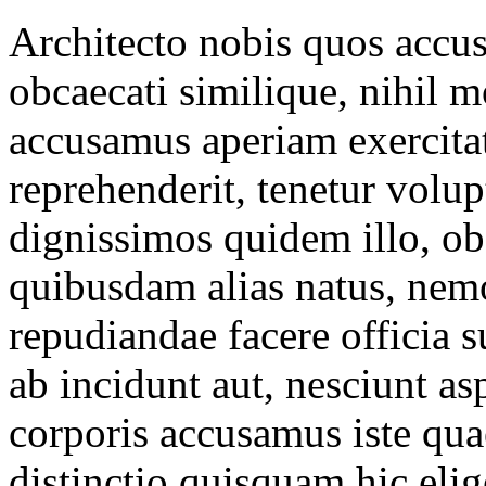
Architecto nobis quos accu
obcaecati similique, nihil 
accusamus aperiam exercitat
reprehenderit, tenetur volu
dignissimos quidem illo, ob
quibusdam alias natus, nem
repudiandae facere officia 
ab incidunt aut, nesciunt a
corporis accusamus iste quae
distinctio quisquam hic eli