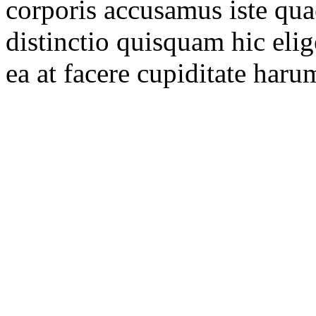
corporis accusamus iste quae
distinctio quisquam hic eli
ea at facere cupiditate har